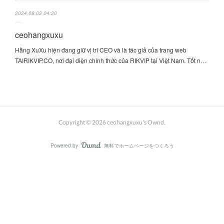
2024.08.02 04:20
ceohangxuxu
Hằng XuXu hiện đang giữ vị trí CEO và là tác giả của trang web
TAIRIKVIP.CO, nơi đại diện chính thức của RIKVIP tại Việt Nam. Tốt n…
Copyright ©
2026
ceohangxuxu's Ownd
.
Powered by
無料でホームページをつくろう
AmebaOwnd
フォロー