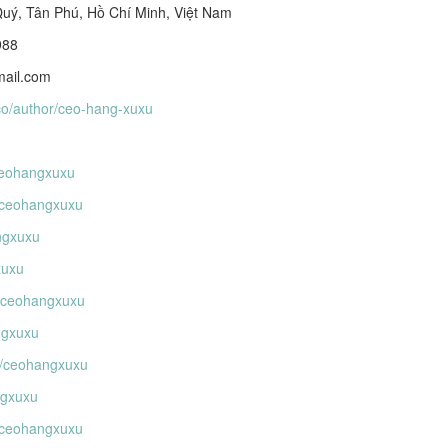
 Quý, Tân Phú, Hồ Chí Minh, Việt Nam
988
mail.com
p.co/author/ceo-hang-xuxu
/ceohangxuxu
/ceohangxuxu
angxuxu
xuxu
@ceohangxuxu
ngxuxu
r/ceohangxuxu
ngxuxu
n/ceohangxuxu