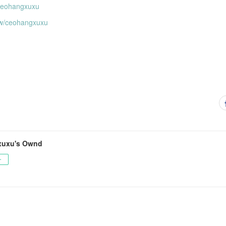
/ceohangxuxu
iew/ceohangxuxu
xuxu's Ownd
ー