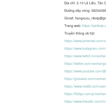
Địa chỉ: 2-10 Lê Liễu, Tân
Đường dây nóng: 0823439
Gmail: hangxuxu_rikvip@g
Trang web:
https://tairikvi
Truyền thông xã hội:
https://www.pinterest.com
https://www.instagram.com
https://www.twitch.tv/ceoh
https://twitter.com/ceohang
https://www.youtube.com/
https://gravatar.com/ceoha
https://www.reddit.com/use
https://500px.com/p/ceoha
https://www.linkedin.com/i