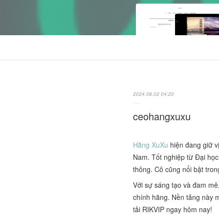
2024.08.02 04:20
ceohangxuxu
Hằng XuXu
hiện đang giữ vị
Nam. Tốt nghiệp từ Đại họ
thông. Cô cũng nổi bật tron
Với sự sáng tạo và đam mê
chính hãng. Nền tảng này m
tải RIKVIP ngay hôm nay!