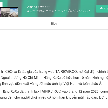
Ameba Owndで
今す
あなただけのホームページやブログをつくろう
Blog
 trí CEO và là tác giả của trang web TAIRIKVIP.CO, nơi đại diện chính 
c Ngoại thương Hồ Chí Minh, Hằng XuXu sở hữu hơn 10 năm kinh nghi
g lĩnh vực diễn xuất và người mẫu ảnh tại Việt Nam và toàn châu Á.
, Hằng XuXu đã thành lập TAIRIKVIP.CO vào tháng 12 năm 2023, cung 
ang đến cho người chơi nhiều cơ hội nhận khuyến mãi hấp dẫn. Đừng bỏ